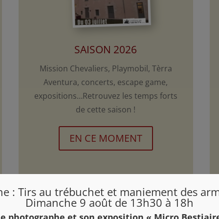
SAISON 2026
Mission Chevaliers, Playmobil, Tèrra
Aventura, concerts, escape game,
expositions…Retrouvez les temps forts
de cette saison !
EN CE MOMENT
e : Tirs au trébuchet et maniement des arm
Dimanche 9 août de 13h30 à 18h
e photographe et son exposition « Micro Bestiair