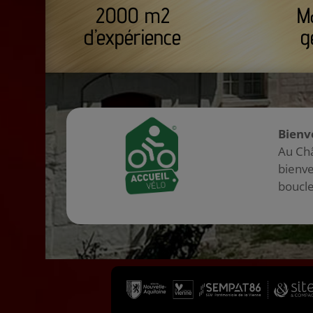
2000 m2
M
d’expérience
g
Bienv
Au Châ
bienve
boucle