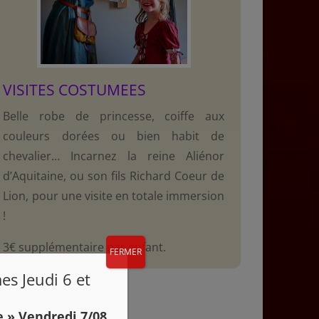
VISITES COSTUMEES
Belle robe de princesse, coiffe aux
couleurs dorées ou bien habit de
chevalier… Incarnez la reine Aliénor
d’Aquitaine, ou son fils Richard Coeur de
Lion, pour une visite en totale immersion
!
3€ supplémentaire par enfant.
FERMER
es Jeudi 6 et
e » Vendredi 7/08